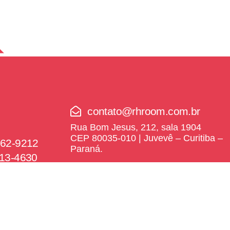
contato@rhroom.com.br
Rua Bom Jesus, 212, sala 1904
CEP 80035-010 | Juvevê – Curitiba –
162-9212
Paraná.
113-4630