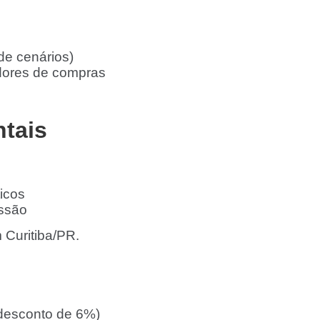
de cenários)
adores de compras
tais
icos
essão
 Curitiba/PR.
 desconto de 6%)