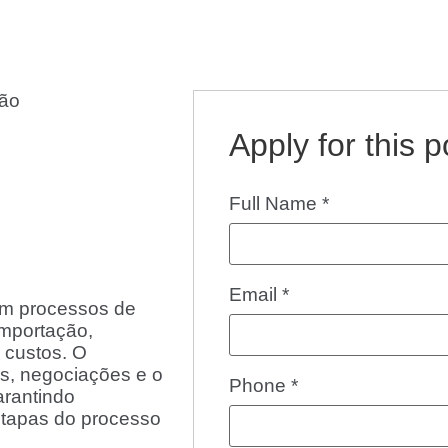
ção
Apply for this p
Full Name
*
Email
*
em processos de
importação,
 custos. O
es, negociações e o
Phone
*
rantindo
etapas do processo