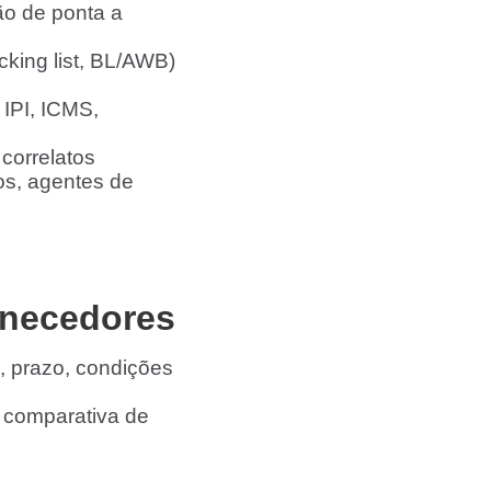
ão de ponta a
king list, BL/AWB)
 IPI, ICMS,
correlatos
s, agentes de
rnecedores
, prazo, condições
e comparativa de