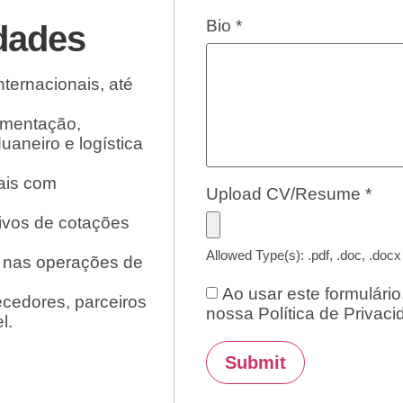
Bio
*
dades
ternacionais, até
umentação,
aneiro e logística
ais com
Upload CV/Resume
*
tivos de cotações
Allowed Type(s): .pdf, .doc, .docx
a nas operações de
Ao usar este formulári
ecedores, parceiros
nossa Política de Privac
l.