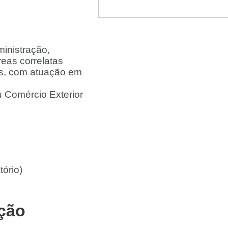
inistração,
reas correlatas
s, com atuação em
 Comércio Exterior
tório)
ação