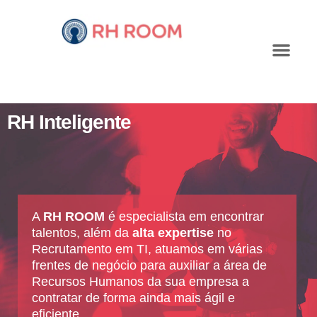
RH Inteligente
A
RH ROOM
é especialista em encontrar
talentos, além da
alta expertise
no
Recrutamento em TI, atuamos em várias
frentes de negócio para auxiliar a área de
Recursos Humanos da sua empresa a
contratar de forma ainda mais ágil e
eficiente.