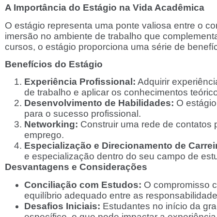
A Importância do Estágio na Vida Acadêmica
O estágio representa uma ponte valiosa entre o con
imersão no ambiente de trabalho que complementa
cursos, o estágio proporciona uma série de benefí
Benefícios do Estágio
Experiência Profissional:
Adquirir experiênci
de trabalho e aplicar os conhecimentos teóric
Desenvolvimento de Habilidades:
O estágio 
para o sucesso profissional.
Networking:
Construir uma rede de contatos p
emprego.
Especialização e Direcionamento de Carrei
e especialização dentro do seu campo de est
Desvantagens e Considerações
Conciliação com Estudos:
O compromisso c
equilíbrio adequado entre as responsabilidade
Desafios Iniciais:
Estudantes no início da gr
específico, o que pode impactar a experiência