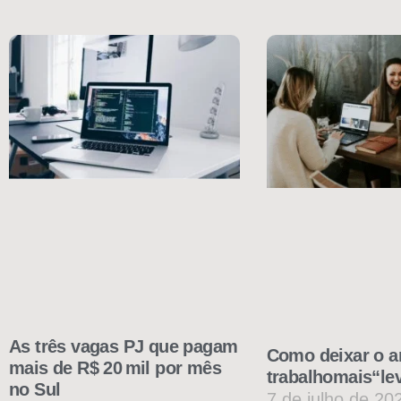
As três vagas PJ que pagam
Como deixar o a
mais de R$ 20 mil por mês
trabalhomais“le
no Sul
7 de julho de 20