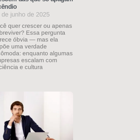
cêndio
 de junho de 2025
cê quer crescer ou apenas
breviver? Essa pergunta
rece óbvia — mas ela
põe uma verdade
cômoda: enquanto algumas
presas escalam com
iciência e cultura