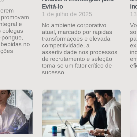
Evitá-lo
in
gerem
1 de julho de 2025
13
e promovam
ntegral e
No ambiente corporativo
Vo
 colegas
atual, marcado por rápidas
so
-pongue,
transformações e elevada
pa
e bebidas no
competitividade, a
ex
ações
assertividade nos processos
in
de recrutamento e seleção
em
torna-se um fator crítico de
ef
sucesso.