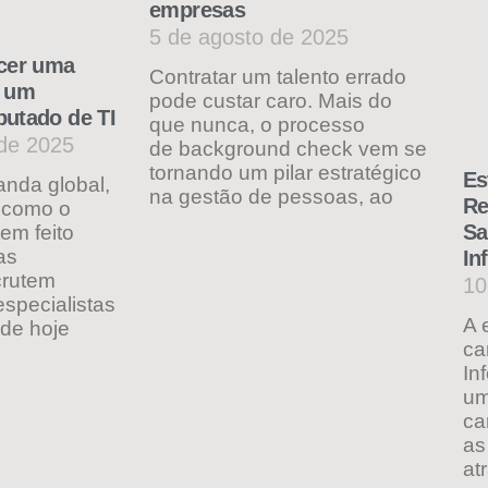
empresas
5 de agosto de 2025
ecer uma
Contratar um talento errado
m um
pode custar caro. Mais do
putado de TI
que nunca, o processo
de 2025
de background check vem se
tornando um pilar estratégico
Es
nda global,
na gestão de pessoas, ao
Re
s como o
Sa
tem feito
as
In
crutem
10
specialistas
A 
 de hoje
ca
In
um
ca
as
at