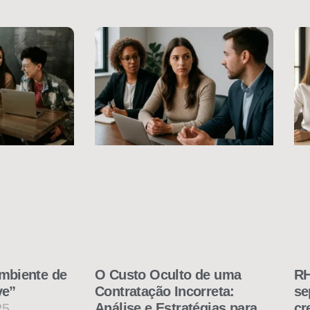
mbiente de
O Custo Oculto de uma
RH
ve”
Contratação Incorreta:
se
Análise e Estratégias para
cr
25