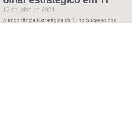
12 de julho de 2024
A Importância Estratégica da TI no Sucesso dos
Negócios No cenário empresarial contemporâneo, a
Tecnologia da Informação (TI) assume um papel
fundamental não apenas como