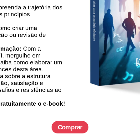
eenda a trajetória dos
s princípios
omo criar uma
ção ou revisão de
rmação:
Com a
I, mergulhe em
saiba como elaborar um
nces desta área.
a sobre a estrutura
nção, satisfação e
fios e resistências ao
ratuitamente o e-book!
Comprar