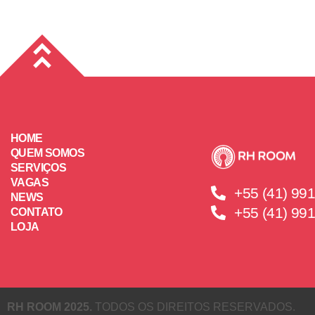
HOME
QUEM SOMOS
SERVIÇOS
VAGAS
+55 (41) 99
NEWS
+55 (41) 99
CONTATO
LOJA
RH ROOM 2025.
TODOS OS DIREITOS RESERVADOS.