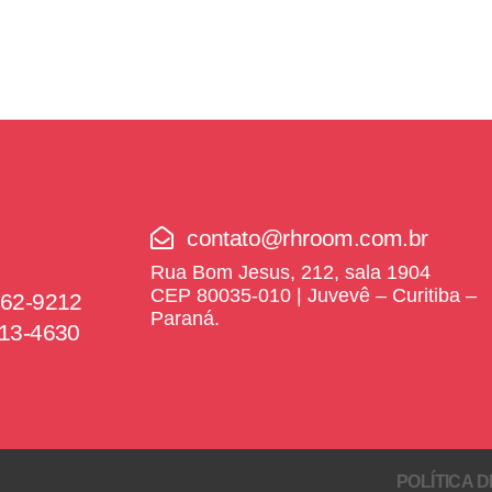
contato@rhroom.com.br
Rua Bom Jesus, 212, sala 1904
CEP 80035-010 | Juvevê – Curitiba –
162-9212
Paraná.
113-4630
POLÍTICA 