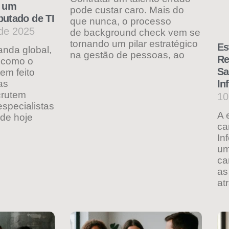
m um
pode custar caro. Mais do
putado de TI
que nunca, o processo
de 2025
de background check vem se
tornando um pilar estratégico
Es
nda global,
na gestão de pessoas, ao
Re
s como o
Sa
tem feito
as
In
crutem
10
specialistas
A 
 de hoje
ca
In
um
ca
as
at