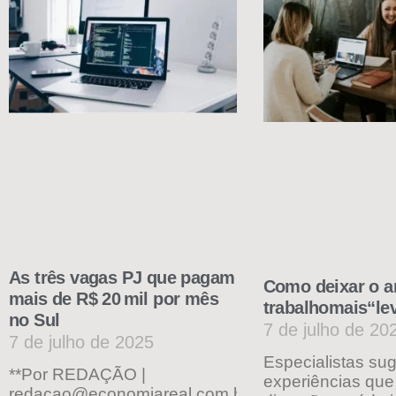
As três vagas PJ que pagam
Como deixar o a
mais de R$ 20 mil por mês
trabalhomais“le
no Sul
7 de julho de 20
7 de julho de 2025
Especialistas su
**Por REDAÇÃO |
experiências qu
redacao@economiareal.com.brPublicado