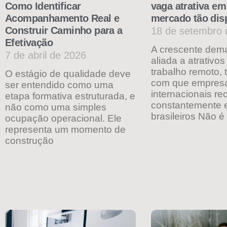
Como Identificar
vaga atrativa e
Acompanhamento Real e
mercado tão dis
Construir Caminho para a
18 de setembro 
Efetivação
A crescente dema
7 de abril de 2026
aliada a atrativo
trabalho remoto, 
O estágio de qualidade deve
com que empres
ser entendido como uma
internacionais re
etapa formativa estruturada, e
constantemente e
não como uma simples
brasileiros Não é
ocupação operacional. Ele
representa um momento de
construção