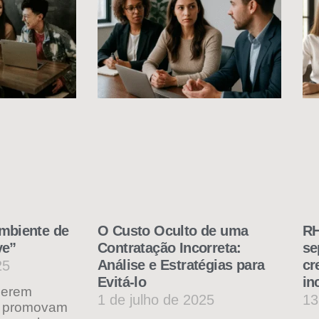
mbiente de
O Custo Oculto de uma
RH
ve”
Contratação Incorreta:
se
Análise e Estratégias para
cr
25
Evitá-lo
in
gerem
1 de julho de 2025
13
e promovam